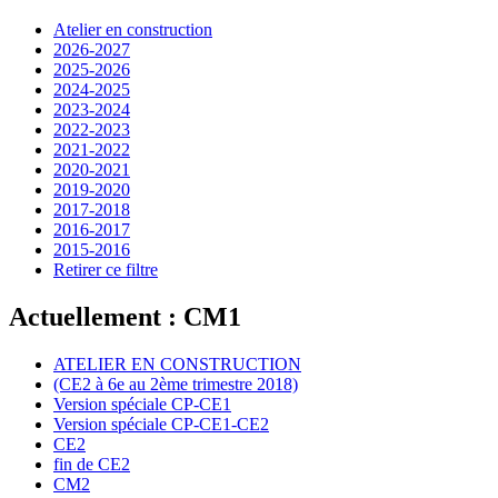
Atelier en construction
2026-2027
2025-2026
2024-2025
2023-2024
2022-2023
2021-2022
2020-2021
2019-2020
2017-2018
2016-2017
2015-2016
Retirer ce filtre
Actuellement : CM1
ATELIER EN CONSTRUCTION
(CE2 à 6e au 2ème trimestre 2018)
Version spéciale CP-CE1
Version spéciale CP-CE1-CE2
CE2
fin de CE2
CM2