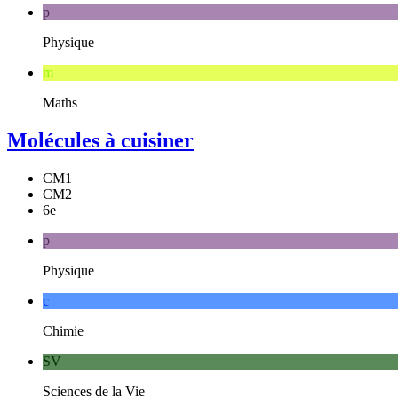
p
Physique
m
Maths
Molécules à cuisiner
CM1
CM2
6e
p
Physique
c
Chimie
SV
Sciences de la Vie