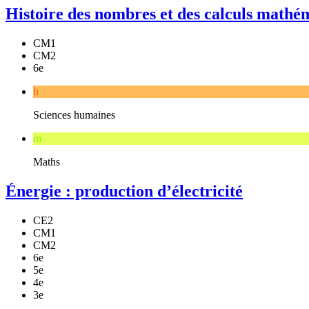
Histoire des nombres et des calculs mathé
CM1
CM2
6e
h
Sciences humaines
m
Maths
Énergie : production d’électricité
CE2
CM1
CM2
6e
5e
4e
3e