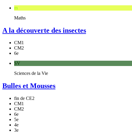
m
Maths
A la découverte des insectes
CM1
CM2
6e
SV
Sciences de la Vie
Bulles et Mousses
fin de CE2
CM1
CM2
6e
5e
4e
3e