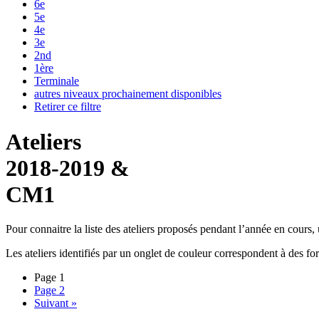
6e
5e
4e
3e
2nd
1ère
Terminale
autres niveaux prochainement disponibles
Retirer ce filtre
Ateliers
2018-2019 &
CM1
Pour connaitre la liste des ateliers proposés pendant l’année en cours, uti
Les ateliers identifiés par un
onglet de couleur
correspondent à des form
Page
1
Page
2
Suivant »