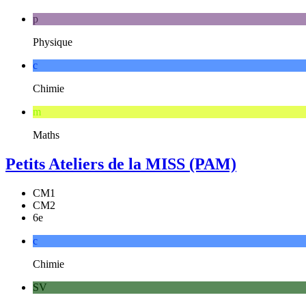
p
Physique
c
Chimie
m
Maths
Petits Ateliers de la MISS (PAM)
CM1
CM2
6e
c
Chimie
SV