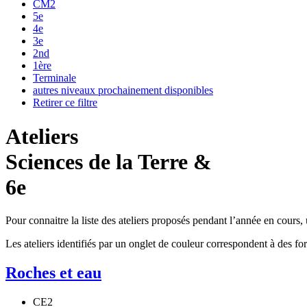
CM2
5e
4e
3e
2nd
1ère
Terminale
autres niveaux prochainement disponibles
Retirer ce filtre
Ateliers
Sciences de la Terre &
6e
Pour connaitre la liste des ateliers proposés pendant l’année en cours, uti
Les ateliers identifiés par un
onglet de couleur
correspondent à des form
Roches et eau
CE2