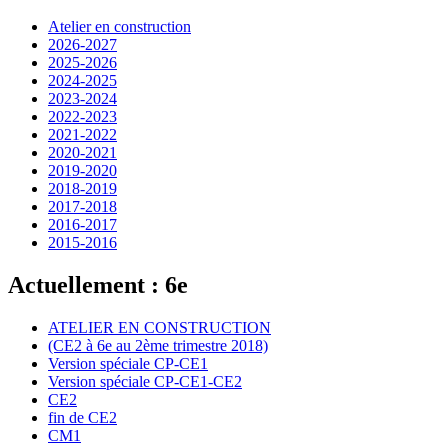
Atelier en construction
2026-2027
2025-2026
2024-2025
2023-2024
2022-2023
2021-2022
2020-2021
2019-2020
2018-2019
2017-2018
2016-2017
2015-2016
Actuellement : 6e
ATELIER EN CONSTRUCTION
(CE2 à 6e au 2ème trimestre 2018)
Version spéciale CP-CE1
Version spéciale CP-CE1-CE2
CE2
fin de CE2
CM1