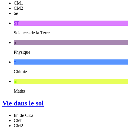
CM1
CM2
6e
ST
Sciences de la Terre
p
Physique
c
Chimie
m
Maths
Vie dans le sol
fin de CE2
CM1
CM2