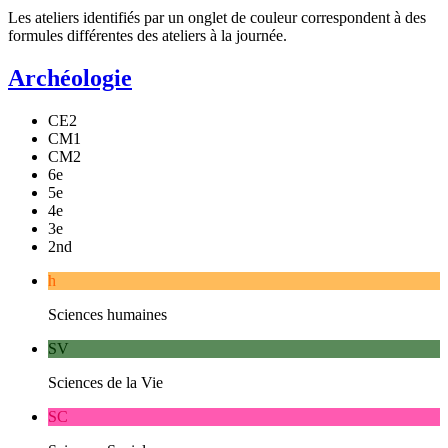
Les ateliers identifiés par un
onglet de couleur
correspondent à des
formules différentes des ateliers à la journée.
Archéologie
CE2
CM1
CM2
6e
5e
4e
3e
2nd
h
Sciences humaines
SV
Sciences de la Vie
SC