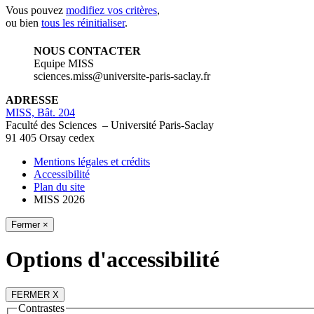
Vous pouvez
modifiez vos critères
,
ou bien
tous les réinitialiser
.
NOUS CONTACTER
Equipe MISS
sciences.miss@universite-paris-saclay.fr
ADRESSE
MISS, Bât. 204
Faculté des Sciences – Université Paris-Saclay
91 405 Orsay cedex
Mentions légales et crédits
Accessibilité
Plan du site
MISS 2026
Fermer ×
Options d'accessibilité
FERMER X
Contrastes