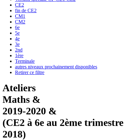
CE2
fin de CE2
CM1
CM2
6e
5e
4e
3e
2nd
1ère
Terminale
autres niveaux prochainement disponibles
Retirer ce filtre
Ateliers
Maths &
2019-2020 &
(CE2 à 6e au 2ème trimestre
2018)