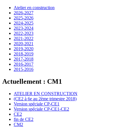
Atelier en construction
2026-2027
2025-2026
2024-2025
2023-2024
2022-2023
2021-2022
2020-2021
2019-2020
2018-2019
2017-2018
2016-2017
2015-2016
Actuellement : CM1
ATELIER EN CONSTRUCTION
(CE2 à 6e au 2ème trimestre 2018)
Version spéciale CP-CE1
Version spéciale CP-CE1-CE2
CE2
fin de CE2
CM2