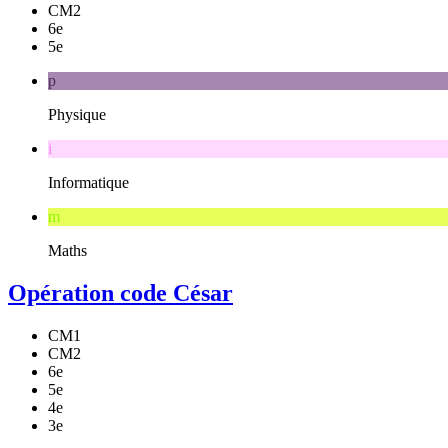
CM2
6e
5e
p
Physique
i
Informatique
m
Maths
Opération code César
CM1
CM2
6e
5e
4e
3e