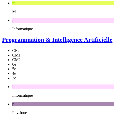
m
Maths
i
Informatique
Programmation & Intelligence Artificielle
CE2
CM1
CM2
6e
5e
4e
3e
i
Informatique
p
Physique