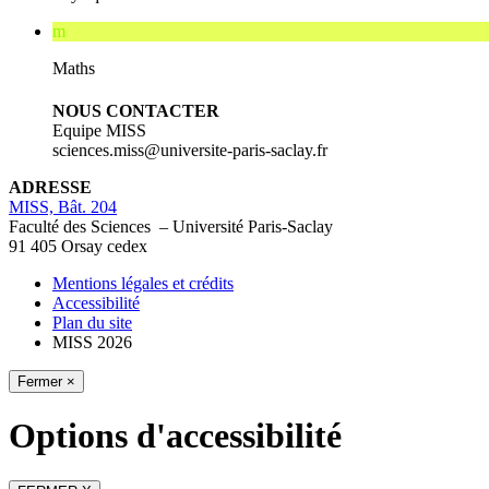
m
Maths
NOUS CONTACTER
Equipe MISS
sciences.miss@universite-paris-saclay.fr
ADRESSE
MISS, Bât. 204
Faculté des Sciences – Université Paris-Saclay
91 405 Orsay cedex
Mentions légales et crédits
Accessibilité
Plan du site
MISS 2026
Fermer ×
Options d'accessibilité