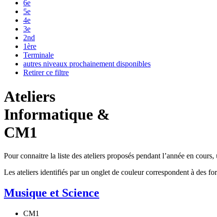
6e
5e
4e
3e
2nd
1ère
Terminale
autres niveaux prochainement disponibles
Retirer ce filtre
Ateliers
Informatique &
CM1
Pour connaitre la liste des ateliers proposés pendant l’année en cours, uti
Les ateliers identifiés par un
onglet de couleur
correspondent à des form
Musique et Science
CM1