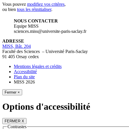
Vous pouvez
modifiez vos critères
,
ou bien
tous les réinitialiser
.
NOUS CONTACTER
Equipe MISS
sciences.miss@universite-paris-saclay.fr
ADRESSE
MISS, Bât. 204
Faculté des Sciences – Université Paris-Saclay
91 405 Orsay cedex
Mentions légales et crédits
Accessibilité
Plan du site
MISS 2026
Fermer ×
Options d'accessibilité
FERMER X
Contrastes